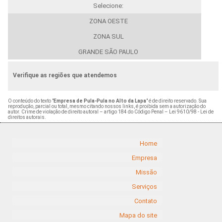
Selecione:
ZONA OESTE
ZONA SUL
GRANDE SÃO PAULO
Verifique as regiões que atendemos
O conteúdo do texto "
Empresa de Pula-Pula no Alto da Lapa
" é de direito reservado. Sua
reprodução, parcial ou total, mesmo citando nossos links, é proibida sem a autorização do
autor. Crime de violação de direito autoral – artigo 184 do Código Penal –
Lei 9610/98 - Lei de
direitos autorais
.
Home
Empresa
Missão
Serviços
Contato
Mapa do site