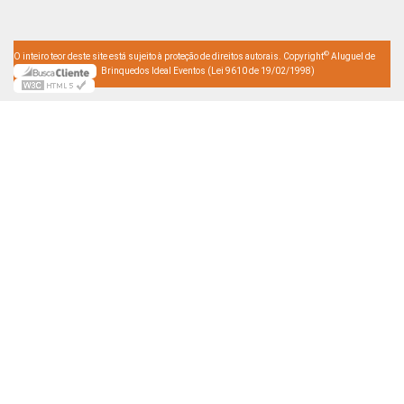
©
O inteiro teor deste site está sujeito à proteção de direitos autorais. Copyright
Aluguel de
Brinquedos Ideal Eventos (Lei 9610 de 19/02/1998)