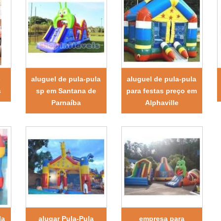
-
aluguel de pula-pula
aluguel de pula-pula
s
sp em Santana de
para festas preço em
Parnaíba
Alphaville
la
alugar Pula-Pula
empresa para