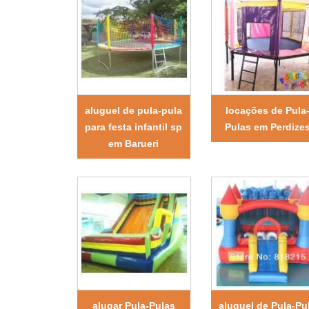
aluguel de pula-pula
locações de Pula
para festa infantil sp
Pulas em Perdize
em Barueri
alugar Pula-Pulas
aluguel de Pula-Pu