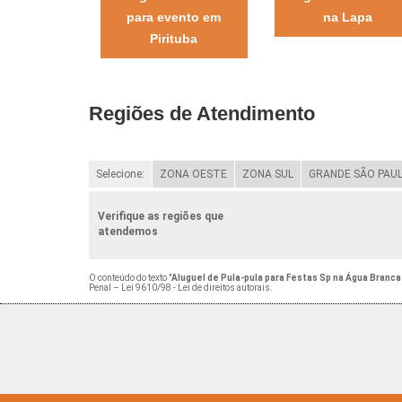
para evento em
na Lapa
Pirituba
Regiões de Atendimento
Selecione:
ZONA OESTE
ZONA SUL
GRANDE SÃO PAU
Verifique as regiões que
atendemos
O conteúdo do texto "
Aluguel de Pula-pula para Festas Sp na Água Branca
Penal –
Lei 9610/98 - Lei de direitos autorais
.