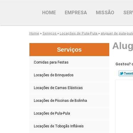
HOME
EMPRESA
MISSÃO
SER
Home
»
Serviços
»
Locações de Pula-Pula
»
aluguel de pula-pul
Alug
Serviços
Comidas para Festas
Gostou? c
Locações de Brinquedos
Locações de Camas Elásticas
Locações de Piscinas de Bolinha
Locações de Pula-Pula
Locações de Tobogãs Infláveis