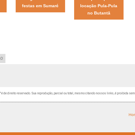
festas em Sumaré
locação Pula-Pula
no Butantã
LO
" é de direito reservado. Sua reprodução, parcial ou total, mesmo citando nossos links, é proibida sem
Ho