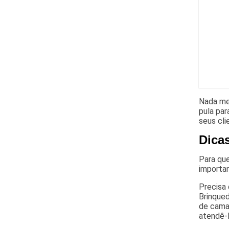
Nada mel
pula par
seus cli
Dica
Para que
importa
Precisa 
Brinqued
de cama 
atendê-