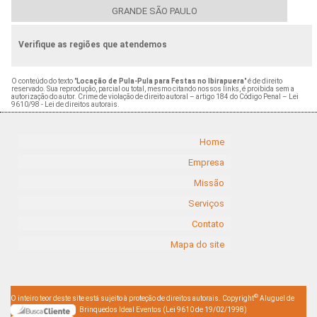
GRANDE SÃO PAULO
Verifique as regiões que atendemos
O conteúdo do texto "
Locação de Pula-Pula para Festas no Ibirapuera
" é de direito
reservado. Sua reprodução, parcial ou total, mesmo citando nossos links, é proibida sem a
autorização do autor. Crime de violação de direito autoral – artigo 184 do Código Penal –
Lei
9610/98 - Lei de direitos autorais
.
Home
Empresa
Missão
Serviços
Contato
Mapa do site
©
O inteiro teor deste site está sujeito à proteção de direitos autorais. Copyright
Aluguel de
Brinquedos Ideal Eventos (Lei 9610 de 19/02/1998)