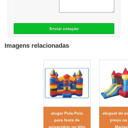
Enviar cotação
Imagens relacionadas
alugar Pula-Pula
aluguel de p
para festa de
preço na 
aniversário no Alto
Maria