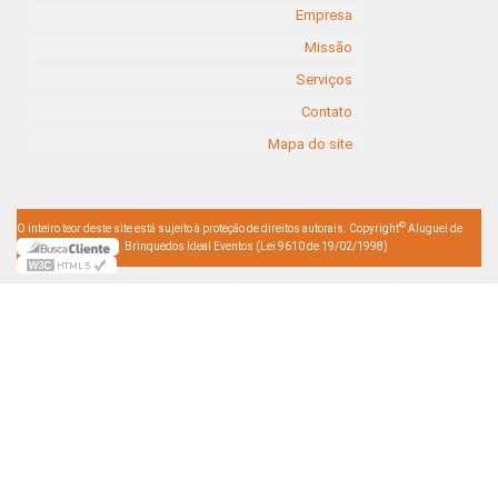
Empresa
Missão
Serviços
Contato
Mapa do site
©
O inteiro teor deste site está sujeito à proteção de direitos autorais. Copyright
Aluguel de
Brinquedos Ideal Eventos (Lei 9610 de 19/02/1998)