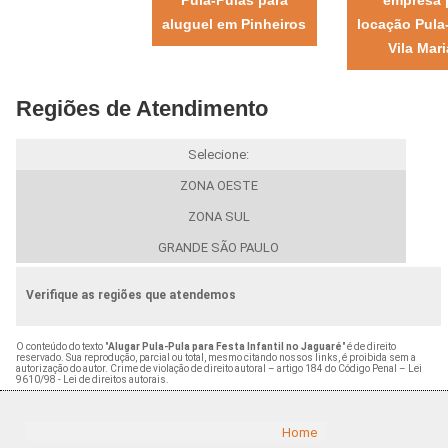
aluguel em Pinheiros
locação Pula
Vila Mar
Regiões de Atendimento
Selecione:
ZONA OESTE
ZONA SUL
GRANDE SÃO PAULO
Verifique as regiões que atendemos
O conteúdo do texto "
Alugar Pula-Pula para Festa Infantil no Jaguaré
" é de direito
reservado. Sua reprodução, parcial ou total, mesmo citando nossos links, é proibida sem a
autorização do autor. Crime de violação de direito autoral – artigo 184 do Código Penal –
Lei
9610/98 - Lei de direitos autorais
.
Home