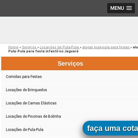
MENU
Home
»
Serviços
»
Locações de Pula-Pula
»
alugar pula-pula para festas
»
al
Pula-Pula para festa infantil no Jaguaré
Serviços
Comidas para Festas
Locações de Brinquedos
Locações de Camas Elásticas
Locações de Piscinas de Bolinha
faça uma cot
Locações de Pula-Pula