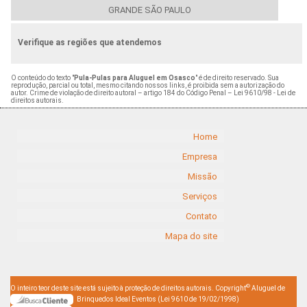
GRANDE SÃO PAULO
Verifique as regiões que atendemos
O conteúdo do texto "
Pula-Pulas para Aluguel em Osasco
" é de direito reservado. Sua
reprodução, parcial ou total, mesmo citando nossos links, é proibida sem a autorização do
autor. Crime de violação de direito autoral – artigo 184 do Código Penal –
Lei 9610/98 - Lei de
direitos autorais
.
Home
Empresa
Missão
Serviços
Contato
Mapa do site
©
O inteiro teor deste site está sujeito à proteção de direitos autorais. Copyright
Aluguel de
Brinquedos Ideal Eventos (Lei 9610 de 19/02/1998)