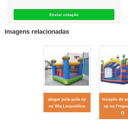
Enviar cotação
Imagens relacionadas
alugar pula-pula sp
locação de p
na Vila Leopoldina
sp na Fregu
Ó