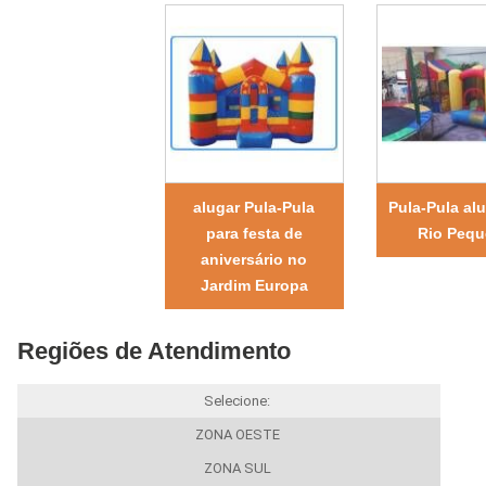
alugar Pula-Pula
Pula-Pula al
para festa de
Rio Peq
aniversário no
Jardim Europa
Regiões de Atendimento
Selecione:
ZONA OESTE
ZONA SUL