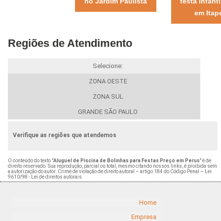
no Jardim Paulista
festa infant
em Itap
Regiões de Atendimento
Selecione:
ZONA OESTE
ZONA SUL
GRANDE SÃO PAULO
Verifique as regiões que atendemos
O conteúdo do texto "
Aluguel de Piscina de Bolinhas para Festas Preço em Perus
" é de
direito reservado. Sua reprodução, parcial ou total, mesmo citando nossos links, é proibida sem
a autorização do autor. Crime de violação de direito autoral – artigo 184 do Código Penal –
Lei
9610/98 - Lei de direitos autorais
.
Home
Empresa