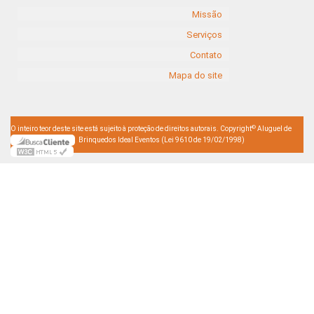
Missão
Serviços
Contato
Mapa do site
©
O inteiro teor deste site está sujeito à proteção de direitos autorais. Copyright
Aluguel de
Brinquedos Ideal Eventos (Lei 9610 de 19/02/1998)