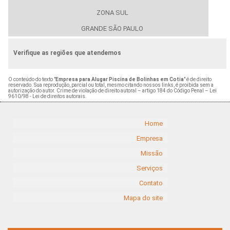
ZONA SUL
GRANDE SÃO PAULO
Verifique as regiões que atendemos
O conteúdo do texto "
Empresa para Alugar Piscina de Bolinhas em Cotia
" é de direito
reservado. Sua reprodução, parcial ou total, mesmo citando nossos links, é proibida sem a
autorização do autor. Crime de violação de direito autoral – artigo 184 do Código Penal –
Lei
9610/98 - Lei de direitos autorais
.
Home
Empresa
Missão
Serviços
Contato
Mapa do site