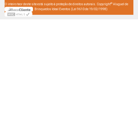
©
O inteiro teor deste site está sujeito à proteção de direitos autorais. Copyright
Aluguel de
Brinquedos Ideal Eventos (Lei 9610 de 19/02/1998)