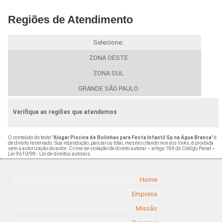
Regiões de Atendimento
Selecione:
ZONA OESTE
ZONA SUL
GRANDE SÃO PAULO
Verifique as regiões que atendemos
O conteúdo do texto "
Alugar Piscina de Bolinhas para Festa Infantil Sp na Água Branca
" é
de direito reservado. Sua reprodução, parcial ou total, mesmo citando nossos links, é proibida
sem a autorização do autor. Crime de violação de direito autoral – artigo 184 do Código Penal –
Lei 9610/98 - Lei de direitos autorais
.
Home
Empresa
Missão