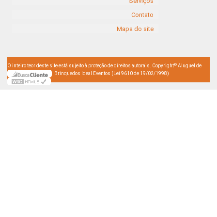
Serviços
Contato
Mapa do site
©
O inteiro teor deste site está sujeito à proteção de direitos autorais. Copyright
Aluguel de
Brinquedos Ideal Eventos (Lei 9610 de 19/02/1998)