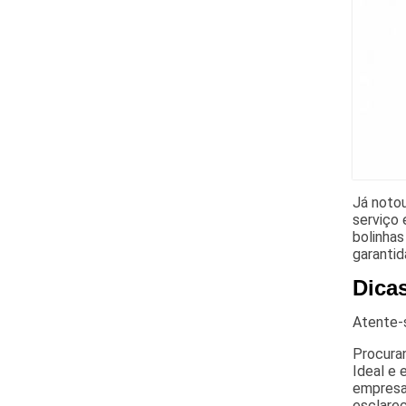
Já notou
serviço 
bolinhas
garantid
Dica
Atente-
Procuran
Ideal e 
empresa 
esclarec