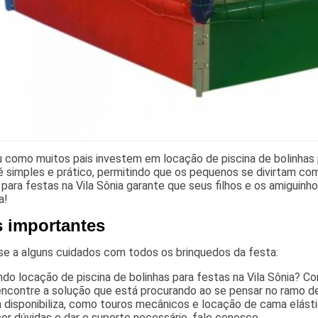
 como muitos pais investem em locação de piscina de bolinhas p
é simples e prático, permitindo que os pequenos se divirtam com
 para festas na Vila Sônia garante que seus filhos e os amigui
a!
s importantes
se a alguns cuidados com todos os brinquedos da festa:
do locação de piscina de bolinhas para festas na Vila Sônia? C
encontre a solução que está procurando ao se pensar no ramo d
disponibiliza, como touros mecânicos e locação de cama elásti
er dúvidas e dar o suporte necessário, fale conosco.