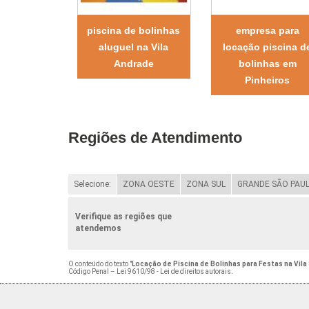
piscina de bolinhas
empresa para
aluguel na Vila
locação piscina d
Andrade
bolinhas em
Pinheiros
Regiões de Atendimento
Selecione:
ZONA OESTE
ZONA SUL
GRANDE SÃO PAU
Verifique as regiões que
atendemos
O conteúdo do texto "
Locação de Piscina de Bolinhas para Festas na Vila
Código Penal –
Lei 9610/98 - Lei de direitos autorais
.