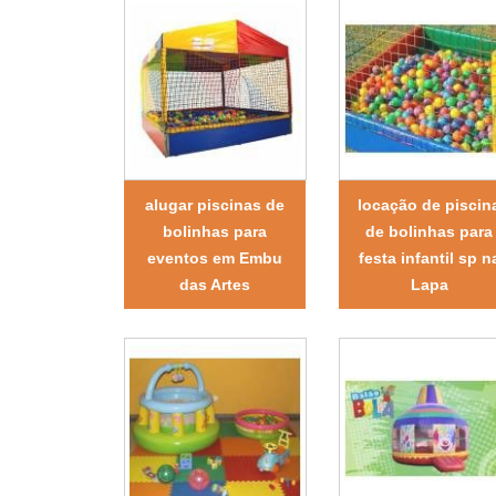
alugar piscinas de
locação de piscin
bolinhas para
de bolinhas para
eventos em Embu
festa infantil sp n
das Artes
Lapa