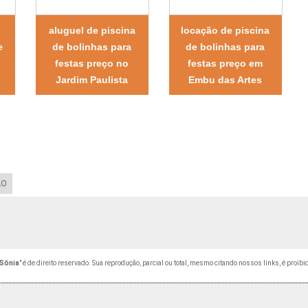
aluguel de piscina
locação de piscina
e
de bolinhas para
de bolinhas para
festas preço no
festas preço em
Jardim Paulista
Embu das Artes
LO
 Sônia
" é de direito reservado. Sua reprodução, parcial ou total, mesmo citando nossos links, é proibi