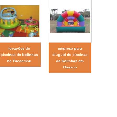
locações de
empresa para
piscinas de bolinhas
aluguel de piscinas
no Pacaembu
de bolinhas em
Osasco