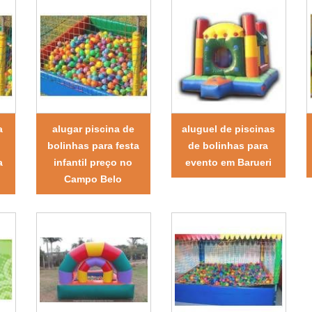
a
alugar piscina de
aluguel de piscinas
bolinhas para festa
de bolinhas para
a
infantil preço no
evento em Barueri
Campo Belo