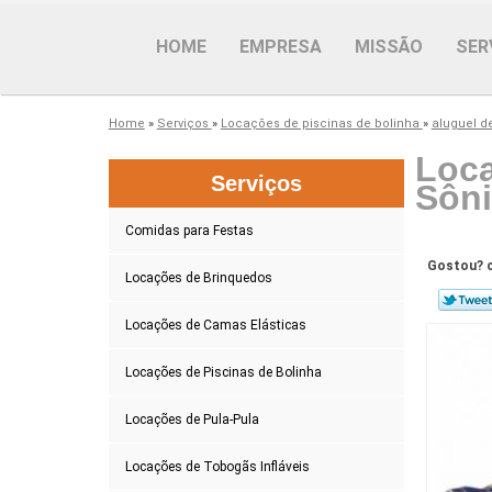
HOME
EMPRESA
MISSÃO
SER
Home
»
Serviços
»
Locações de piscinas de bolinha
»
aluguel d
Loca
Serviços
Sôn
Comidas para Festas
Gostou? c
Locações de Brinquedos
Locações de Camas Elásticas
Locações de Piscinas de Bolinha
Locações de Pula-Pula
Locações de Tobogãs Infláveis