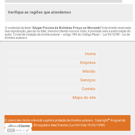
Verifique as regiões que atendemos
O conteúdo do texto "
Alugar Piscina de Bolinhas Preço no Morumbi
" é de direito reservado.
Sua reprodução, parcial ou total, mesmo citando nossos links, é proibida sem a autorização do
autor. Crime de violação de direito autoral – artigo 184 do Código Penal –
Lei 9610/98 - Lei de
direitos autorais
.
Home
Empresa
Missão
Serviços
Contato
Mapa do site
©
O inteiro teor deste site está sujeito à proteção de direitos autorais. Copyright
Aluguel de
Brinquedos Ideal Eventos (Lei 9610 de 19/02/1998)