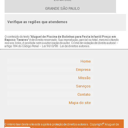
GRANDE SÃO PAULO
Verifique as regiões que atendemos
O conteúdo do texto "
Aluguel de Piscina de Bolinhas para Festa Infantil Preço em
Raposo Tavares
" é de direito reservado. Sua reprodução, parcial ou total, mesmo citando
nossos links, é proibida sem a autorização do autor. Crime de violação de direito autoral –
artigo 184 do Código Penal –
Lei 9610/98 - Lei de direitos autorais
.
Home
Empresa
Missão
Serviços
Contato
Mapa do site
©
O inteiro teor deste site está sujeito à proteção de direitos autorais. Copyright
Aluguel de