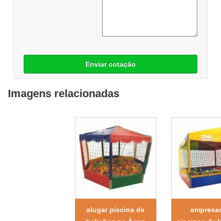
Enviar cotação
Imagens relacionadas
alugar piscina de
empresa