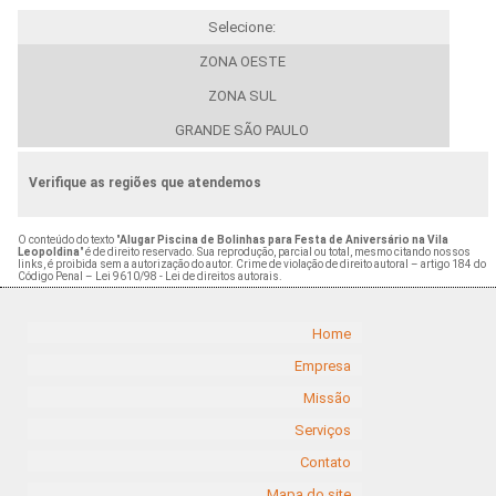
Selecione:
ZONA OESTE
ZONA SUL
GRANDE SÃO PAULO
Verifique as regiões que atendemos
O conteúdo do texto "
Alugar Piscina de Bolinhas para Festa de Aniversário na Vila
Leopoldina
" é de direito reservado. Sua reprodução, parcial ou total, mesmo citando nossos
links, é proibida sem a autorização do autor. Crime de violação de direito autoral – artigo 184 do
Código Penal –
Lei 9610/98 - Lei de direitos autorais
.
Home
Empresa
Missão
Serviços
Contato
Mapa do site