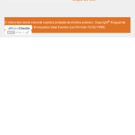
©
O inteiro teor deste site está sujeito à proteção de direitos autorais. Copyright
Aluguel de
Brinquedos Ideal Eventos (Lei 9610 de 19/02/1998)