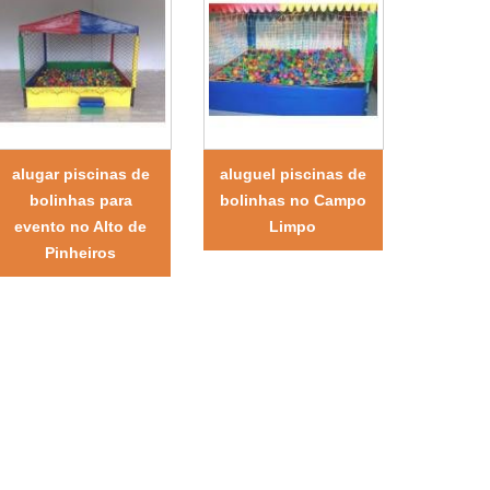
alugar piscinas de
aluguel piscinas de
bolinhas para
bolinhas no Campo
evento no Alto de
Limpo
Pinheiros