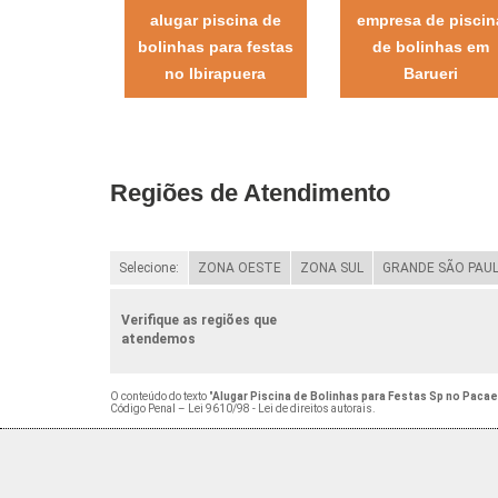
alugar piscina de
empresa de piscin
bolinhas para festas
de bolinhas em
no Ibirapuera
Barueri
Regiões de Atendimento
Selecione:
ZONA OESTE
ZONA SUL
GRANDE SÃO PAU
Verifique as regiões que
atendemos
O conteúdo do texto "
Alugar Piscina de Bolinhas para Festas Sp no Paca
Código Penal –
Lei 9610/98 - Lei de direitos autorais
.