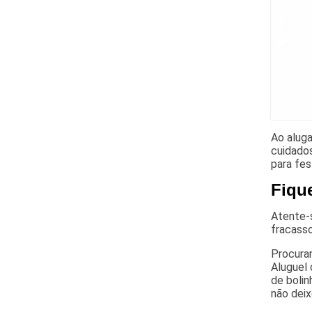
Ao alug
cuidados
para fes
Fiqu
Atente-s
fracass
Procuran
Aluguel 
de bolin
não deix