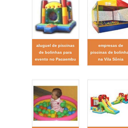
aluguel de piscinas
empresas de
de bolinhas para
piscinas de bolinh
evento no Pacaembu
na Vila Sônia