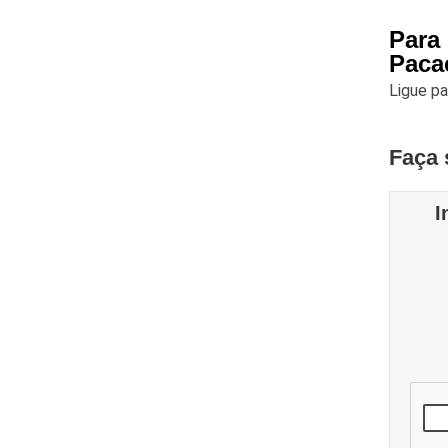
Para
Pac
Ligue p
Faça 
I