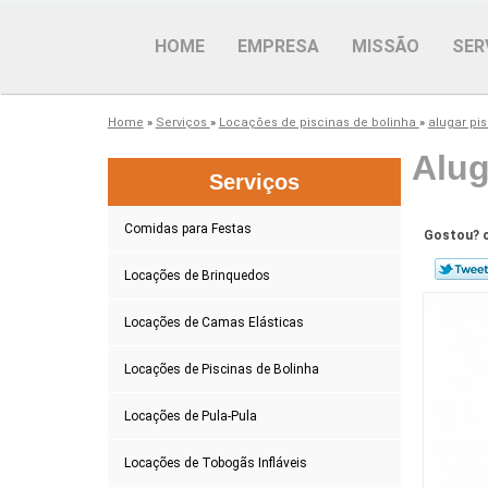
HOME
EMPRESA
MISSÃO
SER
Home
»
Serviços
»
Locações de piscinas de bolinha
»
alugar pi
Alug
Serviços
Comidas para Festas
Gostou? c
Locações de Brinquedos
Locações de Camas Elásticas
Locações de Piscinas de Bolinha
Locações de Pula-Pula
Locações de Tobogãs Infláveis