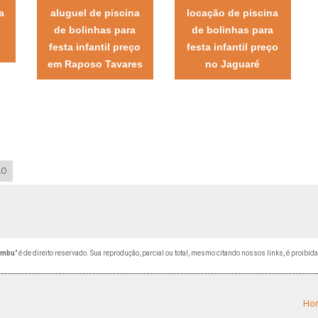
a
aluguel de piscina
locação de piscina
de bolinhas para
de bolinhas para
festa infantil preço
festa infantil preço
em Raposo Tavares
no Jaguaré
LO
embu
" é de direito reservado. Sua reprodução, parcial ou total, mesmo citando nossos links, é proibida
Ho