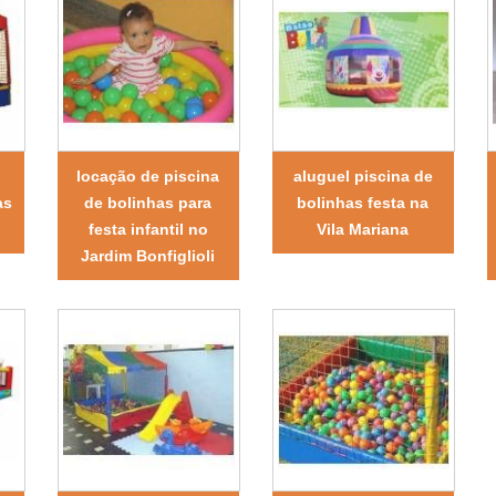
locação de piscina
aluguel piscina de
as
de bolinhas para
bolinhas festa na
festa infantil no
Vila Mariana
Jardim Bonfiglioli