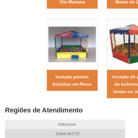
Vila Mariana
Bairro do 
locação piscina
locação de 
bolinhas em Perus
de bolinha
festas no J
Regiões de Atendimento
Selecione:
ZONA OESTE