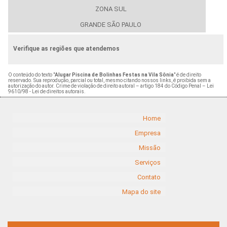
ZONA SUL
GRANDE SÃO PAULO
Verifique as regiões que atendemos
O conteúdo do texto "
Alugar Piscina de Bolinhas Festas na Vila Sônia
" é de direito
reservado. Sua reprodução, parcial ou total, mesmo citando nossos links, é proibida sem a
autorização do autor. Crime de violação de direito autoral – artigo 184 do Código Penal –
Lei
9610/98 - Lei de direitos autorais
.
Home
Empresa
Missão
Serviços
Contato
Mapa do site