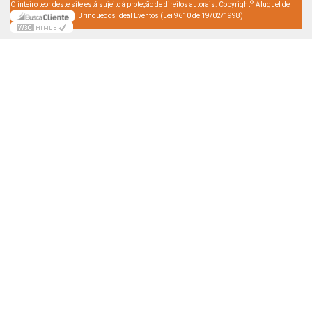
©
O inteiro teor deste site está sujeito à proteção de direitos autorais. Copyright
Aluguel de
Brinquedos Ideal Eventos (Lei 9610 de 19/02/1998)