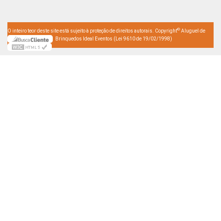
©
O inteiro teor deste site está sujeito à proteção de direitos autorais. Copyright
Aluguel de
Brinquedos Ideal Eventos (Lei 9610 de 19/02/1998)