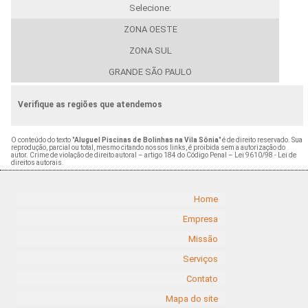
Selecione:
ZONA OESTE
ZONA SUL
GRANDE SÃO PAULO
Verifique as regiões que atendemos
O conteúdo do texto "
Aluguel Piscinas de Bolinhas na Vila Sônia
" é de direito reservado. Sua
reprodução, parcial ou total, mesmo citando nossos links, é proibida sem a autorização do
autor. Crime de violação de direito autoral – artigo 184 do Código Penal –
Lei 9610/98 - Lei de
direitos autorais
.
Home
Empresa
Missão
Serviços
Contato
Mapa do site