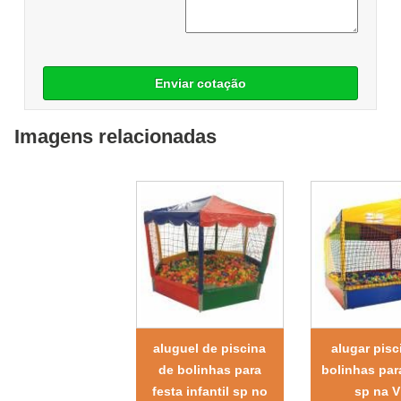
Enviar cotação
Imagens relacionadas
aluguel de piscina
alugar pisc
de bolinhas para
bolinhas par
festa infantil sp no
sp na V