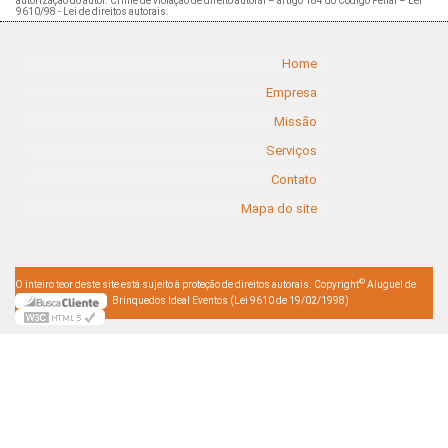
autorização do autor. Crime de violação de direito autoral – artigo 184 do Código Penal –
Lei
9610/98 - Lei de direitos autorais
.
Home
Empresa
Missão
Serviços
Contato
Mapa do site
©
O inteiro teor deste site está sujeito à proteção de direitos autorais. Copyright
Aluguel de
Brinquedos Ideal Eventos (Lei 9610 de 19/02/1998)