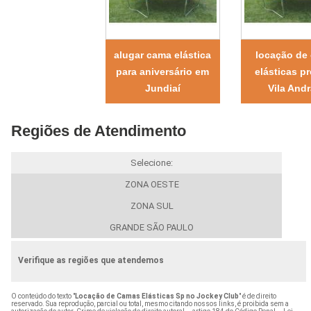
alugar cama elástica
locação de
para aniversário em
elásticas p
Jundiaí
Vila And
Regiões de Atendimento
Selecione:
ZONA OESTE
ZONA SUL
GRANDE SÃO PAULO
Verifique as regiões que atendemos
O conteúdo do texto "
Locação de Camas Elásticas Sp no Jockey Club
" é de direito
reservado. Sua reprodução, parcial ou total, mesmo citando nossos links, é proibida sem a