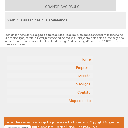
GRANDE SÃO PAULO
Verifique as regiões que atendemos
O conteúdo do texto "
Locação de Camas Elásticas no Alto da Lapa
" é de direito reservado.
Sua reprodução, parcial ou total, mesmo citando nossos links, é proibida sem a autorização do
autor. Crime de violação de direito autoral – artigo 184 do Código Penal –
Lei 9610/98 - Lei de
direitos autorais
.
Home
Empresa
Missão
Serviços
Contato
Mapa do site
©
O inteiro teor deste site está sujeito à proteção de direitos autorais. Copyright
Aluguel de
Brinquedos Ideal Eventos (Lei 9610 de 19/02/1998)