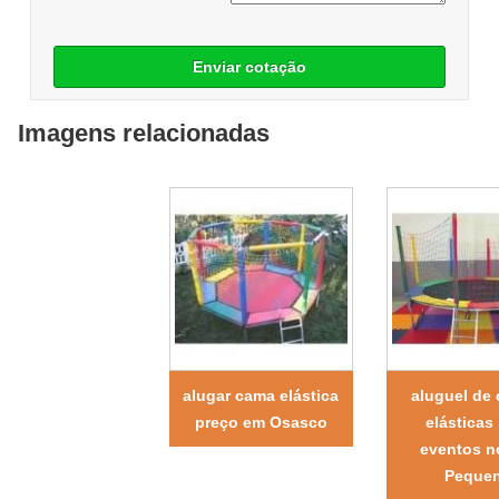
Enviar cotação
Imagens relacionadas
alugar cama elástica
aluguel de
preço em Osasco
elásticas
eventos n
Peque