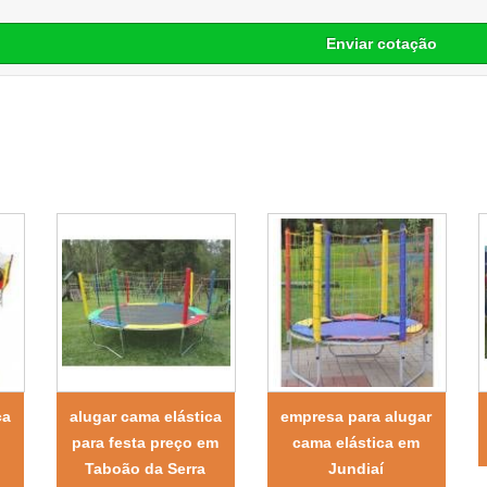
Enviar cotação
ca
alugar cama elástica
empresa para alugar
para festa preço em
cama elástica em
Taboão da Serra
Jundiaí