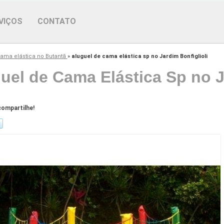
VIÇOS
CONTATO
ama elástica no Butantã
»
aluguel de cama elástica sp no Jardim Bonfiglioli
uel de Cama Elástica Sp no J
ompartilhe!