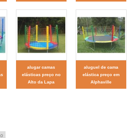
s
alugar camas
aluguel de cama
as
elásticas preço no
elástica preço em
Alto da Lapa
Alphaville
LO