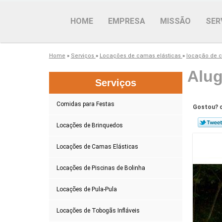
HOME
EMPRESA
MISSÃO
SER
Home
»
Serviços
»
Locações de camas elásticas
»
locação de c
Alug
Serviços
Comidas para Festas
Gostou? c
Locações de Brinquedos
Locações de Camas Elásticas
Locações de Piscinas de Bolinha
Locações de Pula-Pula
Locações de Tobogãs Infláveis