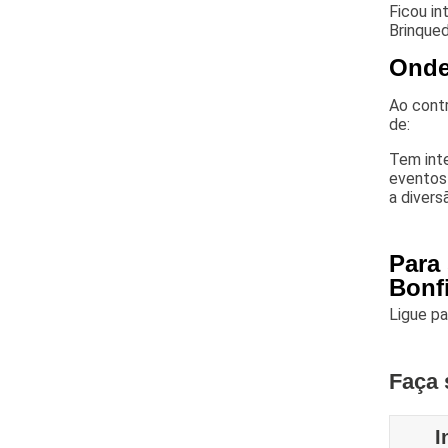
Ficou i
Brinqued
Onde 
Ao contr
de:
Tem inte
eventos
a divers
Para
Bonfi
Ligue p
Faça 
I