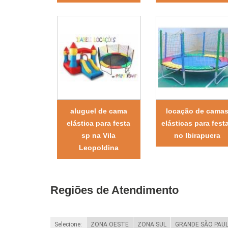
aluguel de cama
locação de cama
elástica para festa
elásticas para fest
sp na Vila
no Ibirapuera
Leopoldina
Regiões de Atendimento
Selecione:
ZONA OESTE
ZONA SUL
GRANDE SÃO PAU