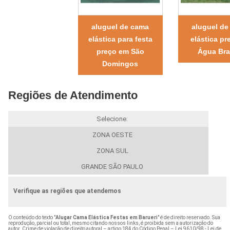
aluguel de cama
aluguel de
elástica para festa
elástica pr
preço em São
Água Br
Domingos
Regiões de Atendimento
Selecione:
ZONA OESTE
ZONA SUL
GRANDE SÃO PAULO
Verifique as regiões que atendemos
O conteúdo do texto "
Alugar Cama Elástica Festas em Barueri
" é de direito reservado. Sua
reprodução, parcial ou total, mesmo citando nossos links, é proibida sem a autorização do
autor. Crime de violação de direito autoral – artigo 184 do Código Penal –
Lei 9610/98 - Lei de