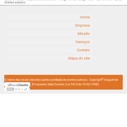
direitos autorais
.
Home
Empresa
Missão
Serviços
Contato
Mapa do site
©
O inteiro teor deste site está sujeito à proteção de direitos autorais. Copyright
Aluguel de
Brinquedos Ideal Eventos (Lei 9610 de 19/02/1998)