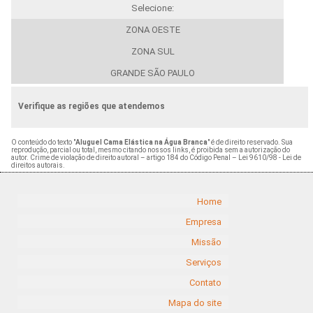
Selecione:
ZONA OESTE
ZONA SUL
GRANDE SÃO PAULO
Verifique as regiões que atendemos
O conteúdo do texto "
Aluguel Cama Elástica na Água Branca
" é de direito reservado. Sua
reprodução, parcial ou total, mesmo citando nossos links, é proibida sem a autorização do
autor. Crime de violação de direito autoral – artigo 184 do Código Penal –
Lei 9610/98 - Lei de
direitos autorais
.
Home
Empresa
Missão
Serviços
Contato
Mapa do site