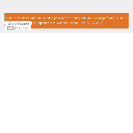
©
O inteiro teor deste site está sujeito à proteção de direitos autorais. Copyright
Aluguel de
Brinquedos Ideal Eventos (Lei 9610 de 19/02/1998)