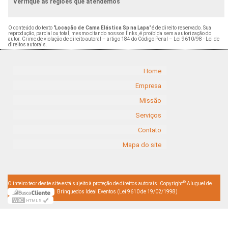
Verifique as regiões que atendemos
O conteúdo do texto "
Locação de Cama Elástica Sp na Lapa
" é de direito reservado. Sua
reprodução, parcial ou total, mesmo citando nossos links, é proibida sem a autorização do
autor. Crime de violação de direito autoral – artigo 184 do Código Penal –
Lei 9610/98 - Lei de
direitos autorais
.
Home
Empresa
Missão
Serviços
Contato
Mapa do site
©
O inteiro teor deste site está sujeito à proteção de direitos autorais. Copyright
Aluguel de
Brinquedos Ideal Eventos (Lei 9610 de 19/02/1998)