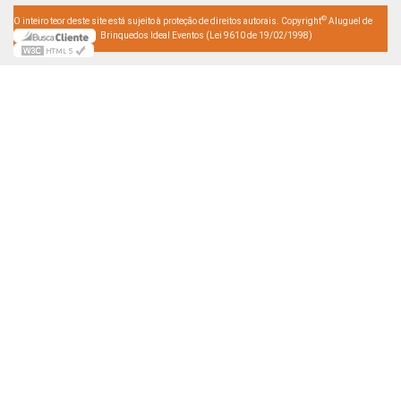
©
O inteiro teor deste site está sujeito à proteção de direitos autorais. Copyright
Aluguel de
Brinquedos Ideal Eventos (Lei 9610 de 19/02/1998)