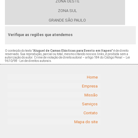
ZONA OESTE
ZONA SUL
GRANDE SÃO PAULO
Verifique as regiões que atendemos
O conteúdo do texto "
Aluguel de Camas Elásticas para Evento em Itapevi
" é de direito
reservado. Sua reprodução, parcial ou total, mesmo citando nossos links, é proibida sem a
autorização do autor. Crime de violação de direito autoral – artigo 184 do Código Penal –
Lei
9610/98 - Lei de direitos autorais
.
Home
Empresa
Missão
Serviços
Contato
Mapa do site