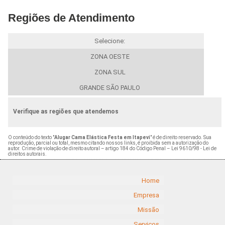
Regiões de Atendimento
Selecione:
ZONA OESTE
ZONA SUL
GRANDE SÃO PAULO
Verifique as regiões que atendemos
O conteúdo do texto "
Alugar Cama Elástica Festa em Itapevi
" é de direito reservado. Sua
reprodução, parcial ou total, mesmo citando nossos links, é proibida sem a autorização do
autor. Crime de violação de direito autoral – artigo 184 do Código Penal –
Lei 9610/98 - Lei de
direitos autorais
.
Home
Empresa
Missão
Serviços