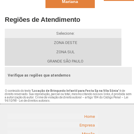
Mariana
Regiões de Atendimento
Selecione:
ZONA OESTE
ZONA SUL
GRANDE SÃO PAULO
Verifique as regiões que atendemos
O conteúdo do texto "
Locação de Brinquedo Infantil para Festa Sp na Vila Sônia
" é de
direito reservado. Sua reprodução, parcial ou total, mesmo citando nossos links, é proibida sem
a autorização do autor. Crime de violação de direito autoral – artigo 184 do Código Penal –
Lei
9610/98 - Lei de direitos autorais
.
Home
Empresa
Missão