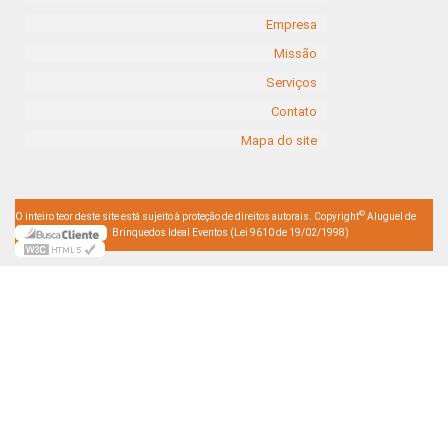
Empresa
Missão
Serviços
Contato
Mapa do site
©
O inteiro teor deste site está sujeito à proteção de direitos autorais. Copyright
Aluguel de
Brinquedos Ideal Eventos (Lei 9610 de 19/02/1998)