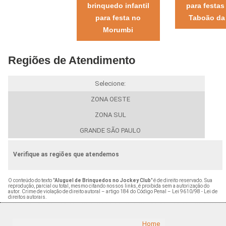
brinquedo infantil
para festas
para festa no
Taboão da 
Morumbi
Regiões de Atendimento
Selecione:
ZONA OESTE
ZONA SUL
GRANDE SÃO PAULO
Verifique as regiões que atendemos
O conteúdo do texto "
Aluguel de Brinquedos no Jockey Club
" é de direito reservado. Sua
reprodução, parcial ou total, mesmo citando nossos links, é proibida sem a autorização do
autor. Crime de violação de direito autoral – artigo 184 do Código Penal –
Lei 9610/98 - Lei de
direitos autorais
.
Home