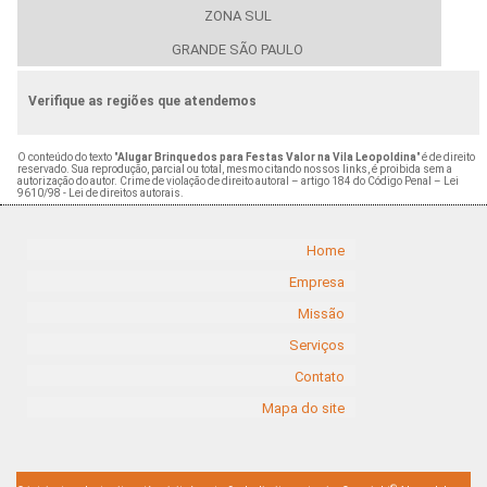
ZONA SUL
GRANDE SÃO PAULO
Verifique as regiões que atendemos
O conteúdo do texto "
Alugar Brinquedos para Festas Valor na Vila Leopoldina
" é de direito
reservado. Sua reprodução, parcial ou total, mesmo citando nossos links, é proibida sem a
autorização do autor. Crime de violação de direito autoral – artigo 184 do Código Penal –
Lei
9610/98 - Lei de direitos autorais
.
Home
Empresa
Missão
Serviços
Contato
Mapa do site