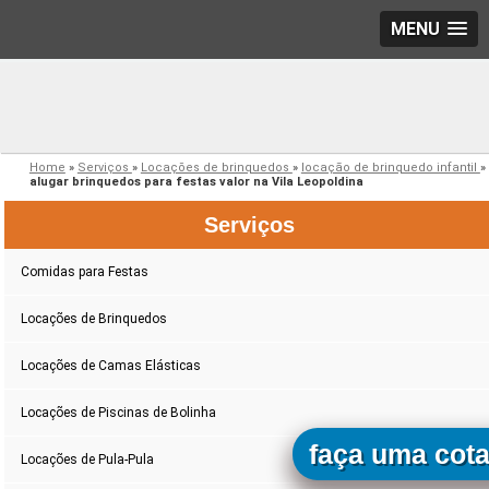
MENU
Home
»
Serviços
»
Locações de brinquedos
»
locação de brinquedo infantil
»
alugar brinquedos para festas valor na Vila Leopoldina
Serviços
Comidas para Festas
Locações de Brinquedos
Locações de Camas Elásticas
Locações de Piscinas de Bolinha
faça uma cot
Locações de Pula-Pula