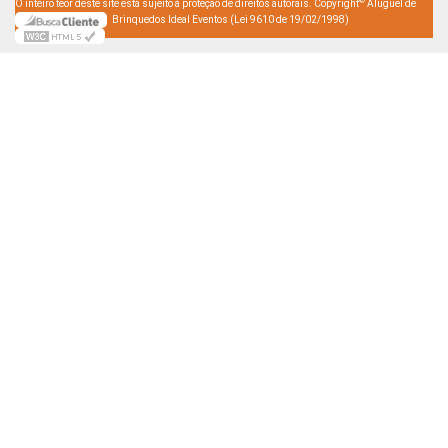
©
O inteiro teor deste site está sujeito à proteção de direitos autorais. Copyright
Aluguel de
Brinquedos Ideal Eventos (Lei 9610 de 19/02/1998)