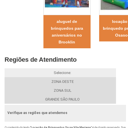
aluguel de
locação
brinquedos para
brinquedo p
aniversários no
Osasc
Brooklin
Regiões de Atendimento
Selecione:
ZONA OESTE
ZONA SUL
GRANDE SÃO PAULO
Verifique as regiões que atendemos
O conteúdo do texto "
Locação de Brinquedos Sp na Vila Mariana
" é de direito reservado. Sua