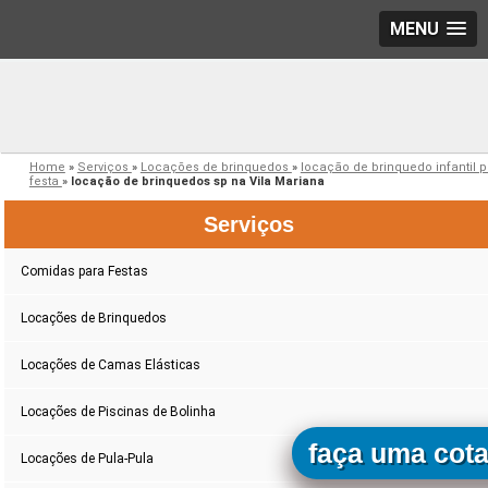
MENU
Home
»
Serviços
»
Locações de brinquedos
»
locação de brinquedo infantil 
festa
»
locação de brinquedos sp na Vila Mariana
Serviços
Comidas para Festas
Locações de Brinquedos
Locações de Camas Elásticas
Locações de Piscinas de Bolinha
faça uma cot
Locações de Pula-Pula