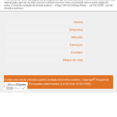
reprodução, parcial ou total, mesmo citando nossos links, é proibida sem a autorização do
autor. Crime de violação de direito autoral – artigo 184 do Código Penal –
Lei 9610/98 - Lei de
direitos autorais
.
Home
Empresa
Missão
Serviços
Contato
Mapa do site
©
O inteiro teor deste site está sujeito à proteção de direitos autorais. Copyright
Aluguel de
Brinquedos Ideal Eventos (Lei 9610 de 19/02/1998)