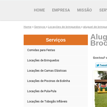
HOME
EMPRESA
MISSÃO
SER
Home
»
Serviços
»
Locações de brinquedos
»
aluguel de brinqu
Alug
Serviços
Broo
Comidas para Festas
Gostou? c
Locações de Brinquedos
Locações de Camas Elásticas
Locações de Piscinas de Bolinha
Locações de Pula-Pula
Locações de Tobogãs Infláveis