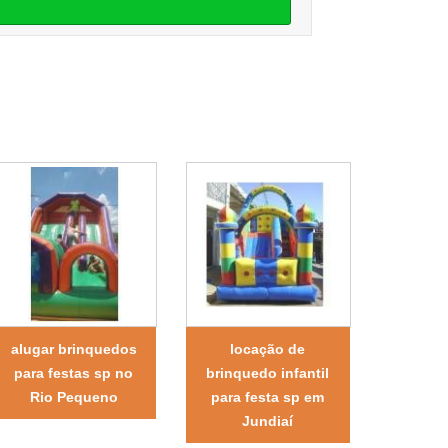
alugar brinquedos
locação de
para festas sp no
brinquedo infantil
Rio Pequeno
para festa sp em
Jundiaí