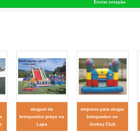
Enviar cotação
aluguel de
empresa para alugar
is
brinquedos preço na
brinquedos no
s
Lapa
Jockey Club