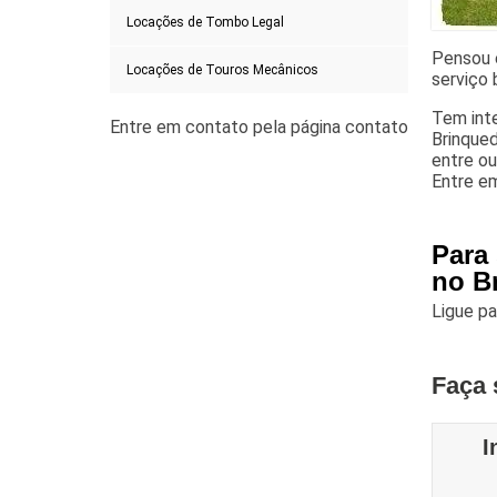
Locações de Tombo Legal
Pensou 
Locações de Touros Mecânicos
serviço 
Tem inte
Brinqued
entre ou
Entre e
Para
no B
Ligue p
Faça 
I