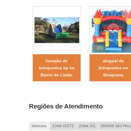
locação de
aluguel de
brinquedos sp no
brinquedos no
Bairro do Limão
Ibirapuera
Regiões de Atendimento
Selecione:
ZONA OESTE
ZONA SUL
GRANDE SÃO PAU