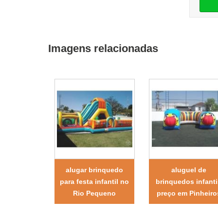
Imagens relacionadas
alugar brinquedo
aluguel de
para festa infantil no
brinquedos infant
Rio Pequeno
preço em Pinheiro