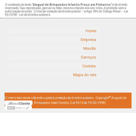
O conteúdo do texto "
Aluguel de Brinquedos Infantis Preço em Pinheiros
" é de direito
reservado. Sua reprodução, parcial ou total, mesmo citando nossos links, é proibida sem a
autorização do autor. Crime de violação de direito autoral – artigo 184 do Código Penal –
Lei
9610/98 - Lei de direitos autorais
.
Home
Empresa
Missão
Serviços
Contato
Mapa do site
©
O inteiro teor deste site está sujeito à proteção de direitos autorais. Copyright
Aluguel de
Brinquedos Ideal Eventos (Lei 9610 de 19/02/1998)