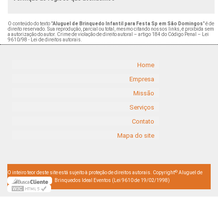
O conteúdo do texto "
Aluguel de Brinquedo Infantil para Festa Sp em São Domingos
" é de
direito reservado. Sua reprodução, parcial ou total, mesmo citando nossos links, é proibida sem
a autorização do autor. Crime de violação de direito autoral – artigo 184 do Código Penal –
Lei
9610/98 - Lei de direitos autorais
.
Home
Empresa
Missão
Serviços
Contato
Mapa do site
©
O inteiro teor deste site está sujeito à proteção de direitos autorais. Copyright
Aluguel de
Brinquedos Ideal Eventos (Lei 9610 de 19/02/1998)