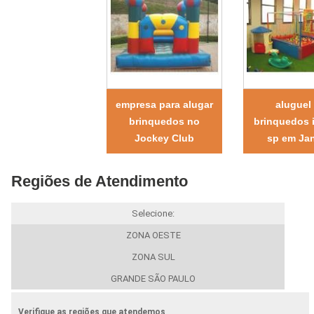
empresa para alugar
aluguel
brinquedos no
brinquedos i
Jockey Club
sp em Jan
Regiões de Atendimento
Selecione:
ZONA OESTE
ZONA SUL
GRANDE SÃO PAULO
Verifique as regiões que atendemos