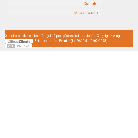
Contato
Mapa do site
©
O inteiro teor deste site está sujeito à proteção de direitos autorais. Copyright
Aluguel de
Brinquedos Ideal Eventos (Lei 9610 de 19/02/1998)