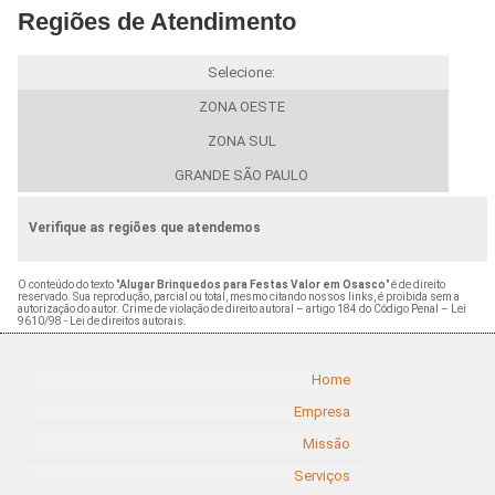
Regiões de Atendimento
Selecione:
ZONA OESTE
ZONA SUL
GRANDE SÃO PAULO
Verifique as regiões que atendemos
O conteúdo do texto "
Alugar Brinquedos para Festas Valor em Osasco
" é de direito
reservado. Sua reprodução, parcial ou total, mesmo citando nossos links, é proibida sem a
autorização do autor. Crime de violação de direito autoral – artigo 184 do Código Penal –
Lei
9610/98 - Lei de direitos autorais
.
Home
Empresa
Missão
Serviços