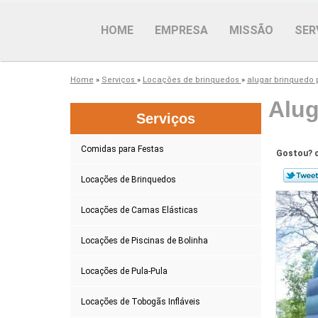
HOME
EMPRESA
MISSÃO
SER
Home
»
Serviços
»
Locações de brinquedos
»
alugar brinquedo 
Alug
Serviços
Comidas para Festas
Gostou? c
Locações de Brinquedos
Locações de Camas Elásticas
Locações de Piscinas de Bolinha
Locações de Pula-Pula
Locações de Tobogãs Infláveis