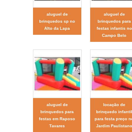
aluguel de
aluguel de
brinquedos sp no
brinquedos para
Alto da Lapa
festas infantis no
Campo Belo
aluguel de
locação de
brinquedos para
brinquedo infanti
festas em Raposo
para festa preço n
Tavares
Jardim Paulistan