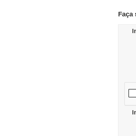
Faça 
I
I