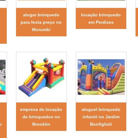
alugar brinquedo
locação brinquedo
para festa preço no
em Perdizes
Morumbi
empresa de locação
aluguel brinquedo
l
de brinquedos no
infantil no Jardim
o
Brooklin
Bonfiglioli
o