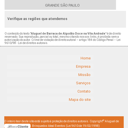
GRANDE SÃO PAULO
Verifique as regiões que atendemos
O conteúdo do texto "
Aluguel de Barraca de Algodão Doce na Vila Andrade
" é de direito
reservado. Sua reprodução, parcial ou total, mesmo citando nossos links, é proibida sem a
autorização do autor. Crime de violação de direito autoral – artigo 184 do Código Penal –
Lei
9610/98 - Lei de direitos autorais
.
Home
Empresa
Missão
Serviços
Contato
Mapa do site
©
O inteiro teor deste site está sujeito à proteção de direitos autorais. Copyright
Aluguel de
Brinquedos Ideal Eventos (Lei 9610 de 19/02/1998)