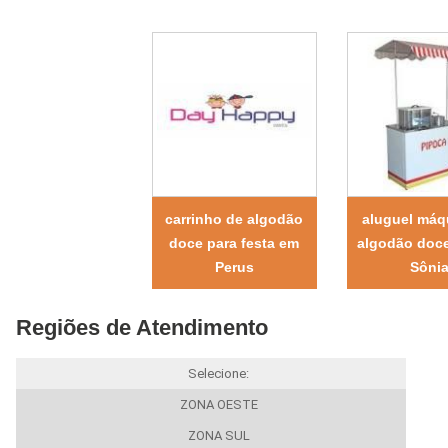
carrinho de algodão
aluguel máq
doce para festa em
algodão doce
Perus
Sôni
Regiões de Atendimento
Selecione:
ZONA OESTE
ZONA SUL