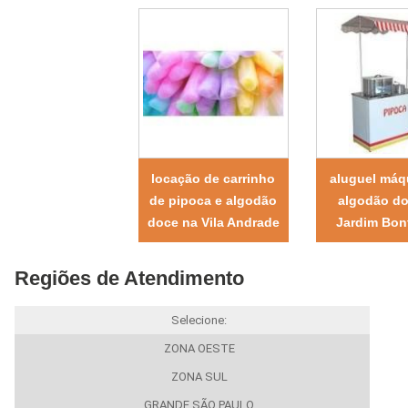
locação de carrinho
aluguel máq
de pipoca e algodão
algodão d
doce na Vila Andrade
Jardim Bonf
Regiões de Atendimento
Selecione:
ZONA OESTE
ZONA SUL
GRANDE SÃO PAULO