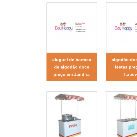
aluguel de barraca
algodão doc
de algodão doce
festas pre
preço em Jandira
Itapev