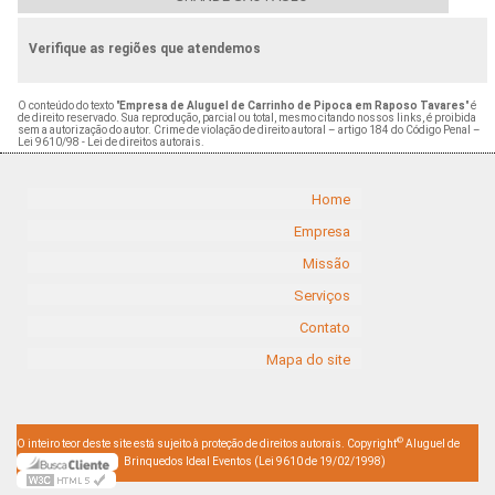
Verifique as regiões que atendemos
O conteúdo do texto "
Empresa de Aluguel de Carrinho de Pipoca em Raposo Tavares
" é
de direito reservado. Sua reprodução, parcial ou total, mesmo citando nossos links, é proibida
sem a autorização do autor. Crime de violação de direito autoral – artigo 184 do Código Penal –
Lei 9610/98 - Lei de direitos autorais
.
Home
Empresa
Missão
Serviços
Contato
Mapa do site
©
O inteiro teor deste site está sujeito à proteção de direitos autorais. Copyright
Aluguel de
Brinquedos Ideal Eventos (Lei 9610 de 19/02/1998)