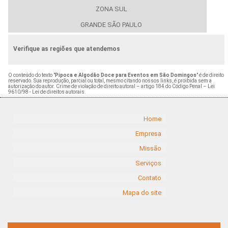
ZONA SUL
GRANDE SÃO PAULO
Verifique as regiões que atendemos
O conteúdo do texto "
Pipoca e Algodão Doce para Eventos em São Domingos
" é de direito
reservado. Sua reprodução, parcial ou total, mesmo citando nossos links, é proibida sem a
autorização do autor. Crime de violação de direito autoral – artigo 184 do Código Penal –
Lei
9610/98 - Lei de direitos autorais
.
Home
Empresa
Missão
Serviços
Contato
Mapa do site