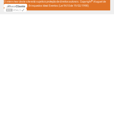
©
O inteiro teor deste site está sujeito à proteção de direitos autorais. Copyright
Aluguel de
Brinquedos Ideal Eventos (Lei 9610 de 19/02/1998)