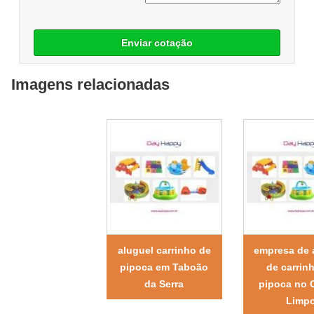
Enviar cotação
Imagens relacionadas
aluguel carrinho de
empresa de 
pipoca em Taboão
de carrin
da Serra
pipoca no
Limp