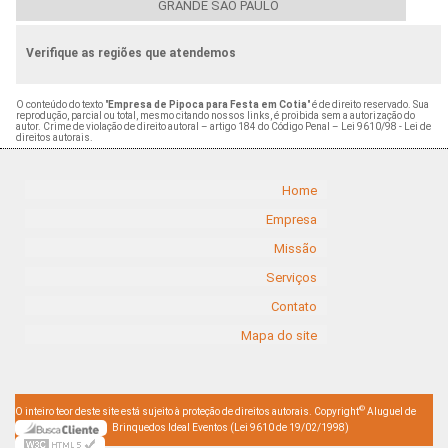
GRANDE SÃO PAULO
Verifique as regiões que atendemos
O conteúdo do texto "
Empresa de Pipoca para Festa em Cotia
" é de direito reservado. Sua
reprodução, parcial ou total, mesmo citando nossos links, é proibida sem a autorização do
autor. Crime de violação de direito autoral – artigo 184 do Código Penal –
Lei 9610/98 - Lei de
direitos autorais
.
Home
Empresa
Missão
Serviços
Contato
Mapa do site
©
O inteiro teor deste site está sujeito à proteção de direitos autorais. Copyright
Aluguel de
Brinquedos Ideal Eventos (Lei 9610 de 19/02/1998)