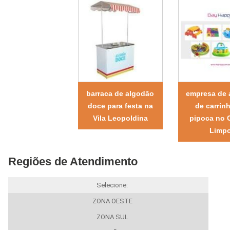
barraca de algodão
empresa de 
doce para festa na
de carrin
Vila Leopoldina
pipoca no
Limp
Regiões de Atendimento
Selecione:
ZONA OESTE
ZONA SUL