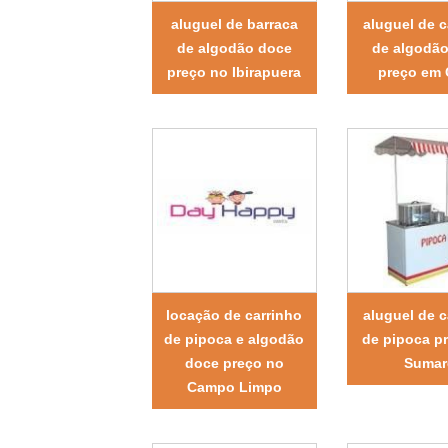
aluguel de barraca
aluguel de c
de algodão doce
de algodã
preço no Ibirapuera
preço em 
locação de carrinho
aluguel de c
de pipoca e algodão
de pipoca p
doce preço no
Sumar
Campo Limpo