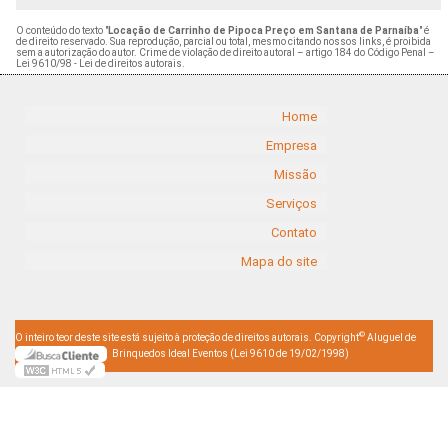
O conteúdo do texto "
Locação de Carrinho de Pipoca Preço em Santana de Parnaíba
" é
de direito reservado. Sua reprodução, parcial ou total, mesmo citando nossos links, é proibida
sem a autorização do autor. Crime de violação de direito autoral – artigo 184 do Código Penal –
Lei 9610/98 - Lei de direitos autorais
.
Home
Empresa
Missão
Serviços
Contato
Mapa do site
©
O inteiro teor deste site está sujeito à proteção de direitos autorais. Copyright
Aluguel de
Brinquedos Ideal Eventos (Lei 9610 de 19/02/1998)