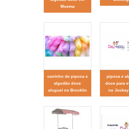
Moema
carrinho de pipoca e
pipoca e a
algodão doce
doce para e
aluguel no Brooklin
no Jockey