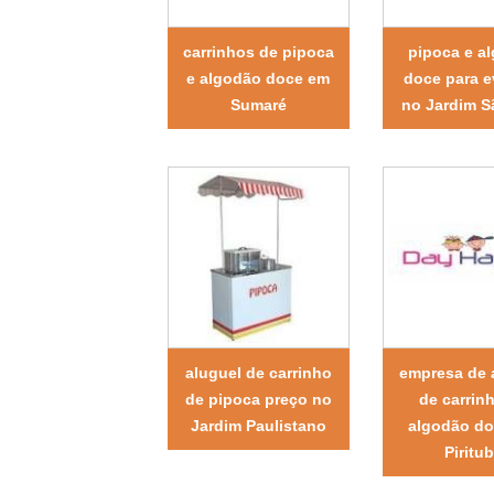
carrinhos de pipoca
pipoca e a
e algodão doce em
doce para e
Sumaré
no Jardim S
aluguel de carrinho
empresa de 
de pipoca preço no
de carrin
Jardim Paulistano
algodão d
Piritu