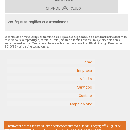
GRANDE SÃO PAULO
Verifique as regiões que atendemos
O conteúdo do texto "
Aluguel Carrinho de Pipoca e Algodão Doce em Barueri
" é de direito
reservado. Sua reprodução, parcial ou total, mesmo citando nossos links, é proibida sem a
autorização do autor. Crime de violação de direito autoral – artigo 184 do Código Penal –
Lei
9610/98 - Lei de direitos autorais
.
Home
Empresa
Missão
Serviços
Contato
Mapa do site
©
O inteiro teor deste site está sujeito à proteção de direitos autorais. Copyright
Aluguel de